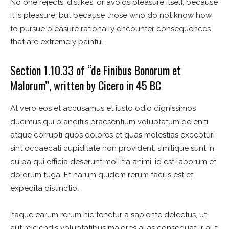
No one rejects, dislikes, or avoids pleasure itself, because
it is pleasure, but because those who do not know how
to pursue pleasure rationally encounter consequences
that are extremely painful.
Section 1.10.33 of “de Finibus Bonorum et
Malorum”, written by Cicero in 45 BC
At vero eos et accusamus et iusto odio dignissimos
ducimus qui blanditiis praesentium voluptatum deleniti
atque corrupti quos dolores et quas molestias excepturi
sint occaecati cupiditate non provident, similique sunt in
culpa qui officia deserunt mollitia animi, id est laborum et
dolorum fuga. Et harum quidem rerum facilis est et
expedita distinctio.
Itaque earum rerum hic tenetur a sapiente delectus, ut
aut reiciendis voluptatibus maiores alias consequatur aut